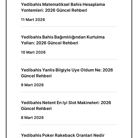
Yedibahis Matematiksel Bahis Hesaplama
Yontemleri: 2026 Güncel Rehberi
11 Mart 2026
Yedibahis Bahis Bağımlılığından Kurtulma
Yolları: 2026 Güncel Rehberi
10 Mart 2026
Yedibahis Yanlis Bilgiyle Uye Oldum Ne: 2026
Güncel Rehberi
9 Mart 2026
Yedibahis Netent En Iyi Slot Makineleri: 2026
Güncel Rehberi
8 Mart 2026
Yedibahis Poker Rakeback Oranlari Nedir