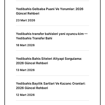
Yedibahis Gelbaba Puani Ve Yorumlar: 2026
Güncel Rehberi
23 Mart 2026
Yedibahis transfer bahisleri yeni oyuncu kim —
Yedibahis Transfer Bahi
18 Mart 2026
Yedibahis Bahis Siteleri Altyapi Sorgulama:
2026 Güncel Rehberi
13 Mart 2026
Yedibahis Bayilik Sartlari Ve Kazanc Oranlari:
2026 Güncel Rehberi
12 Mart 2026