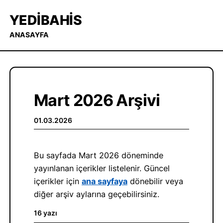
YEDIBAHIS
ANASAYFA
Mart 2026 Arşivi
01.03.2026
Bu sayfada Mart 2026 döneminde
yayınlanan içerikler listelenir. Güncel
içerikler için
ana sayfaya
dönebilir veya
diğer arşiv aylarına geçebilirsiniz.
16 yazı