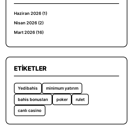
Haziran 2026 (1)
Nisan 2026 (2)
Mart 2026 (16)
ETIKETLER
Yedibahis
minimum yatırım
bahis bonusları
poker
rulet
canlı casino