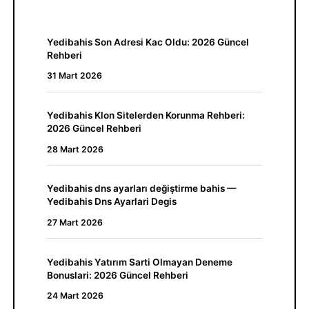
Yedibahis Son Adresi Kac Oldu: 2026 Güncel
Rehberi
31 Mart 2026
Yedibahis Klon Sitelerden Korunma Rehberi:
2026 Güncel Rehberi
28 Mart 2026
Yedibahis dns ayarları değiştirme bahis —
Yedibahis Dns Ayarlari Degis
27 Mart 2026
Yedibahis Yatırım Sarti Olmayan Deneme
Bonuslari: 2026 Güncel Rehberi
24 Mart 2026