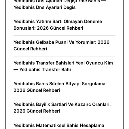
Yedibahis Dns Ayarları Değiştirme Bahis —
Yedibahis Dns Ayarlari Degis
Yedibahis Yatırım Sarti Olmayan Deneme
Bonuslari: 2026 Güncel Rehberi
Yedibahis Gelbaba Puani Ve Yorumlar: 2026
Güncel Rehberi
Yedibahis Transfer Bahisleri Yeni Oyuncu Kim
— Yedibahis Transfer Bahi
Yedibahis Bahis Siteleri Altyapi Sorgulama:
2026 Güncel Rehberi
Yedibahis Bayilik Sartlari Ve Kazanc Oranlari:
2026 Güncel Rehberi
Yedibahis Matematiksel Bahis Hesaplama