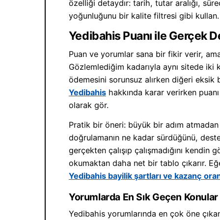
özelliği detaydır: tarih, tutar aralığı, s
yoğunluğunu bir kalite filtresi gibi kullan.
Yedibahis Puanı ile Gerçek 
Puan ve yorumlar sana bir fikir verir, am
Gözlemlediğim kadarıyla aynı sitede iki k
ödemesini sorunsuz alırken diğeri eksik
Yedibahis
hakkında karar verirken puanı b
olarak gör.
Pratik bir öneri: büyük bir adım atmadan
doğrulamanın ne kadar sürdüğünü, destek
gerçekten çalışıp çalışmadığını kendin g
okumaktan daha net bir tablo çıkarır. Eğe
Yedibahis bayilik şartları ve kazanç oran
Yorumlarda En Sık Geçen Konular
Yedibahis yorumlarında en çok öne çıkan