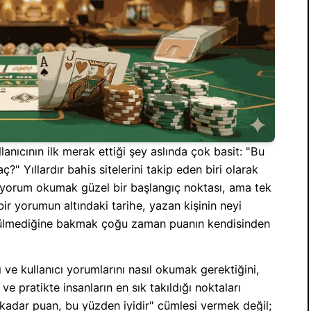
nıcının ilk merak ettiği şey aslında çok basit: "Bu
?" Yıllardır bahis sitelerini takip eden biri olarak
e yorum okumak güzel bir başlangıç noktası, ama tek
bir yorumun altındaki tarihe, yazan kişinin neyi
zülmediğine bakmak çoğu zaman puanın kendisinden
ve kullanıcı yorumlarını nasıl okumak gerektiğini,
ve pratikte insanların en sık takıldığı noktaları
kadar puan, bu yüzden iyidir" cümlesi vermek değil;