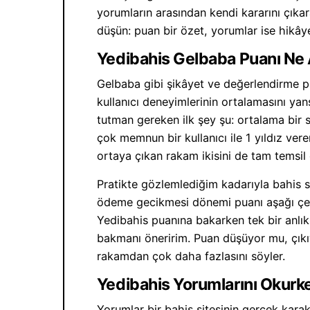
yorumların arasından kendi kararını çıka
düşün: puan bir özet, yorumlar ise hikâye
Yedibahis Gelbaba Puanı Ne 
Gelbaba gibi şikâyet ve değerlendirme 
kullanıcı deneyimlerinin ortalamasını yan
tutman gereken ilk şey şu: ortalama bir s
çok memnun bir kullanıcı ile 1 yıldız vere
ortaya çıkan rakam ikisini de tam temsil
Pratikte gözlemlediğim kadarıyla bahis si
ödeme gecikmesi dönemi puanı aşağı çek
Yedibahis puanına bakarken tek bir anlık
bakmanı öneririm. Puan düşüyor mu, çıkı
rakamdan çok daha fazlasını söyler.
Yedibahis Yorumlarını Okurke
Yorumlar bir bahis sitesinin gerçek kara