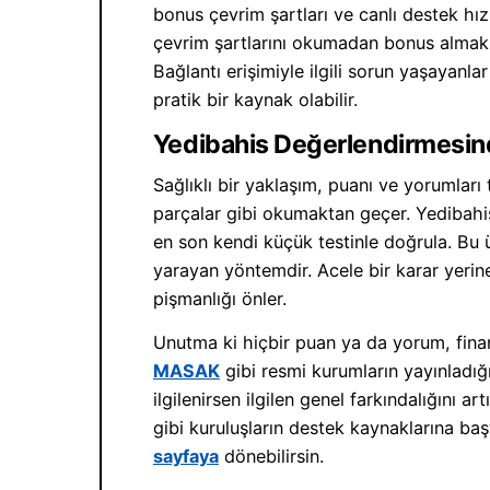
bonus çevrim şartları ve canlı destek hız
çevrim şartlarını okumadan bonus almak
Bağlantı erişimiyle ilgili sorun yaşayanlar
pratik bir kaynak olabilir.
Yedibahis Değerlendirmesinde
Sağlıklı bir yaklaşım, puanı ve yorumları 
parçalar gibi okumaktan geçer. Yedibahis
en son kendi küçük testinle doğrula. Bu 
yarayan yöntemdir. Acele bir karar yer
pişmanlığı önler.
Unutma ki hiçbir puan ya da yorum, fina
MASAK
gibi resmi kurumların yayınladığ
ilgilenirsen ilgilen genel farkındalığını a
gibi kuruluşların destek kaynaklarına ba
sayfaya
dönebilirsin.