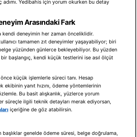
üreç adımı. Yedibahis için yorum okurken bu detay
Deneyim Arasındaki Fark
a kendi deneyimin her zaman önceliklidir.
ullanıcı tamamen zıt deneyimler yaşayabiliyor; biri
 belge yüzünden günlerce bekleyebiliyor. Bu yüzden
ir başlangıç, kendi küçük testlerini ise asıl ölçüt
 önce küçük işlemlerle süreci tanı. Hesap
 ekibinin yanıt hızını, ödeme yöntemlerinin
özlemle. Bu basit alışkanlık, yüzlerce yorum
r süreçle ilgili teknik detayları merak ediyorsan,
ları
içeriğine de göz atabilirsin.
 başlıklar genelde ödeme süresi, belge doğrulama,