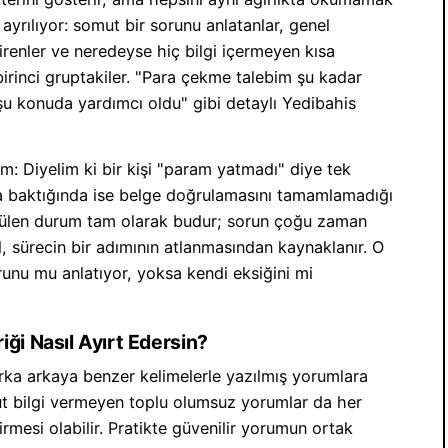
rılıyor: somut bir sorunu anlatanlar, genel
renler ve neredeyse hiç bilgi içermeyen kısa
birinci gruptakiler. "Para çekme talebim şu kadar
 şu konuda yardımcı oldu" gibi detaylı Yedibahis
m: Diyelim ki bir kişi "param yatmadı" diye tek
ına baktığında ise belge doğrulamasını tamamlamadığı
örülen durum tam olarak budur; sorun çoğu zaman
 sürecin bir adımının atlanmasından kaynaklanır. O
unu mu anlatıyor, yoksa kendi eksiğini mi
ği Nasıl Ayırt Edersin?
arka arkaya benzer kelimelerle yazılmış yorumlara
mut bilgi vermeyen toplu olumsuz yorumlar da her
mesi olabilir. Pratikte güvenilir yorumun ortak