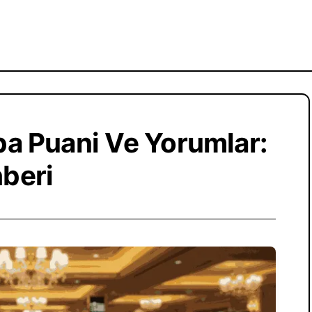
a Puani Ve Yorumlar:
beri