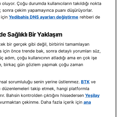
ı oluyor. Çoğu durumda kullanıcıların takıldığı nokta
; sonra çekim yapamayınca puanı düşürüyorlar.
 için
Yedibahis DNS ayarları değiştirme
rehberi de
 Sağlıklı Bir Yaklaşım
tek bir gerçek gibi değil, birbirini tamamlayan
 için önce trende bak, sonra detaylı yorumları süz,
üç adım, çoğu kullanıcının atladığı ama en çok işe
ine, birkaç gün gözlem yapmak çoğu zaman
nsal sorumluluğu senin yerine üstlenmez.
BTK
ve
ı düzenlemeleri takip etmek, hangi platformla
rtırır. Bahsin kontrolden çıktığını hissedersen
Yeşilay
şvurmaktan çekinme. Daha fazla içerik için
ana