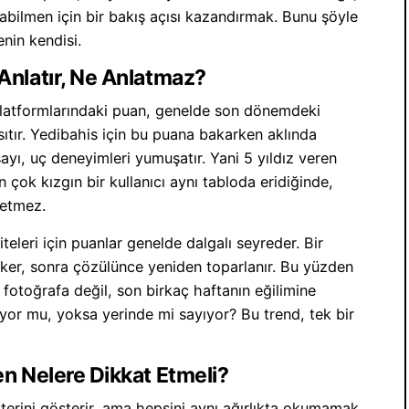
rabilmen için bir bakış açısı kazandırmak. Bunu şöyle
nin kendisi.
Anlatır, Ne Anlatmaz?
platformlarındaki puan, genelde son dönemdeki
sıtır. Yedibahis için bu puana bakarken aklında
ayı, uç deneyimleri yumuşatır. Yani 5 yıldız veren
n çok kızgın bir kullanıcı aynı tabloda eridiğinde,
 etmez.
teleri için puanlar genelde dalgalı seyreder. Bir
er, sonra çözülünce yeniden toparlanır. Bu yüzden
 fotoğrafa değil, son birkaç haftanın eğilimine
yor mu, yoksa yerinde mi sayıyor? Bu trend, tek bir
n Nelere Dikkat Etmeli?
kterini gösterir, ama hepsini aynı ağırlıkta okumamak