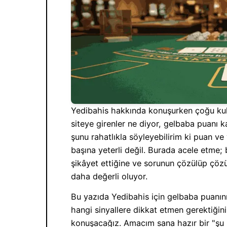
Yedibahis hakkında konuşurken çoğu kulla
siteye girenler ne diyor, gelbaba puanı kaç
şunu rahatlıkla söyleyebilirim ki puan v
başına yeterli değil. Burada acele etme; 
şikâyet ettiğine ve sorunun çözülüp çö
daha değerli oluyor.
Bu yazıda Yedibahis için gelbaba puanını 
hangi sinyallere dikkat etmen gerektiğini 
konuşacağız. Amacım sana hazır bir "şu 