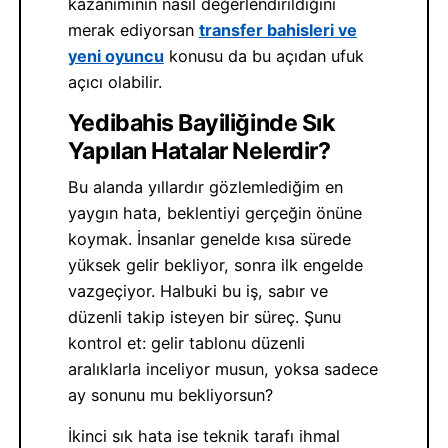
kazanımının nasıl değerlendirildiğini
merak ediyorsan
transfer bahisleri ve
yeni oyuncu
konusu da bu açıdan ufuk
açıcı olabilir.
Yedibahis Bayiliğinde Sık
Yapılan Hatalar Nelerdir?
Bu alanda yıllardır gözlemlediğim en
yaygın hata, beklentiyi gerçeğin önüne
koymak. İnsanlar genelde kısa sürede
yüksek gelir bekliyor, sonra ilk engelde
vazgeçiyor. Halbuki bu iş, sabır ve
düzenli takip isteyen bir süreç. Şunu
kontrol et: gelir tablonu düzenli
aralıklarla inceliyor musun, yoksa sadece
ay sonunu mu bekliyorsun?
İkinci sık hata ise teknik tarafı ihmal