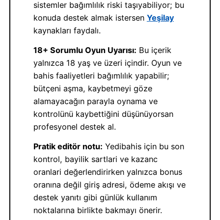
sistemler bağımlılık riski taşıyabiliyor; bu
konuda destek almak istersen
Yeşilay
kaynakları faydalı.
18+ Sorumlu Oyun Uyarısı:
Bu içerik
yalnızca 18 yaş ve üzeri içindir. Oyun ve
bahis faaliyetleri bağımlılık yapabilir;
bütçeni aşma, kaybetmeyi göze
alamayacağın parayla oynama ve
kontrolünü kaybettiğini düşünüyorsan
profesyonel destek al.
Pratik editör notu:
Yedibahis için bu son
kontrol, bayilik sartlari ve kazanc
oranlari değerlendirirken yalnızca bonus
oranına değil giriş adresi, ödeme akışı ve
destek yanıtı gibi günlük kullanım
noktalarına birlikte bakmayı önerir.