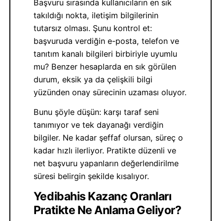
Başvuru sırasında kullanıcıların en sık
takıldığı nokta, iletişim bilgilerinin
tutarsız olması. Şunu kontrol et:
başvuruda verdiğin e-posta, telefon ve
tanıtım kanalı bilgileri birbiriyle uyumlu
mu? Benzer hesaplarda en sık görülen
durum, eksik ya da çelişkili bilgi
yüzünden onay sürecinin uzaması oluyor.
Bunu şöyle düşün: karşı taraf seni
tanımıyor ve tek dayanağı verdiğin
bilgiler. Ne kadar şeffaf olursan, süreç o
kadar hızlı ilerliyor. Pratikte düzenli ve
net başvuru yapanların değerlendirilme
süresi belirgin şekilde kısalıyor.
Yedibahis Kazanç Oranları
Pratikte Ne Anlama Geliyor?