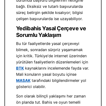
durumda başvuru bilgilerinin netliğine
bağlı. Eksiksiz ve tutarlı başvurularda
süreç belirgin şekilde kısalıyor; bilgisi
çelişen başvurularda ise uzayabiliyor.
Yedibahis Yasal Çerçeve ve
Sorumlu Yaklaşım
Bu tür faaliyetlerde yasal çerçeveyi
bilmek, sonradan sürpriz yaşamamak
için kritik. Türkiye'de internet üzerinden
yürütülen faaliyetlerin düzenlemeleri için
BTK
kaynaklarını incelemende fayda var.
Mali konuların yasal boyutu içinse
MASAK
tarafındaki bilgilendirmeler yol
gösterici olabilir.
Son olarak bilinçli yaklaşımı her zaman
ön planda tut. Bahis ve oyun temelli