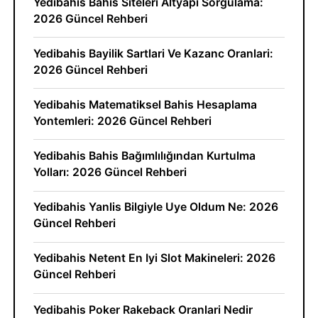
Yedibahis Bahis Siteleri Altyapi Sorgulama:
2026 Güncel Rehberi
Yedibahis Bayilik Sartlari Ve Kazanc Oranlari:
2026 Güncel Rehberi
Yedibahis Matematiksel Bahis Hesaplama
Yontemleri: 2026 Güncel Rehberi
Yedibahis Bahis Bağımlılığından Kurtulma
Yolları: 2026 Güncel Rehberi
Yedibahis Yanlis Bilgiyle Uye Oldum Ne: 2026
Güncel Rehberi
Yedibahis Netent En Iyi Slot Makineleri: 2026
Güncel Rehberi
Yedibahis Poker Rakeback Oranlari Nedir