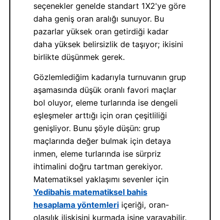
seçenekler genelde standart 1X2'ye göre
daha geniş oran aralığı sunuyor. Bu
pazarlar yüksek oran getirdiği kadar
daha yüksek belirsizlik de taşıyor; ikisini
birlikte düşünmek gerek.
Gözlemlediğim kadarıyla turnuvanın grup
aşamasında düşük oranlı favori maçlar
bol oluyor, eleme turlarında ise dengeli
eşleşmeler arttığı için oran çeşitliliği
genişliyor. Bunu şöyle düşün: grup
maçlarında değer bulmak için detaya
inmen, eleme turlarında ise sürpriz
ihtimalini doğru tartman gerekiyor.
Matematiksel yaklaşımı sevenler için
Yedibahis matematiksel bahis
hesaplama yöntemleri
içeriği, oran-
olasılık ilişkisini kurmada işine yarayabilir.