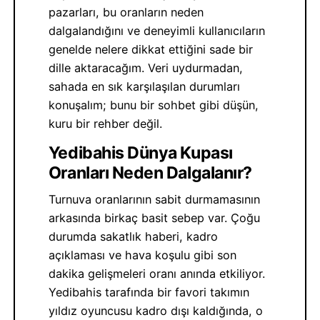
pazarları, bu oranların neden
dalgalandığını ve deneyimli kullanıcıların
genelde nelere dikkat ettiğini sade bir
dille aktaracağım. Veri uydurmadan,
sahada en sık karşılaşılan durumları
konuşalım; bunu bir sohbet gibi düşün,
kuru bir rehber değil.
Yedibahis Dünya Kupası
Oranları Neden Dalgalanır?
Turnuva oranlarının sabit durmamasının
arkasında birkaç basit sebep var. Çoğu
durumda sakatlık haberi, kadro
açıklaması ve hava koşulu gibi son
dakika gelişmeleri oranı anında etkiliyor.
Yedibahis tarafında bir favori takımın
yıldız oyuncusu kadro dışı kaldığında, o