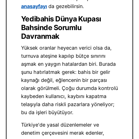
anasayfayı
da gezebilirsin.
Yedibahis Dünya Kupası
Bahsinde Sorumlu
Davranmak
Yüksek oranlar heyecan verici olsa da,
turnuva ateşine kapılıp bütçe sınırını
aşmak en yaygın hatalardan biri. Burada
şunu hatırlatmak gerek: bahis bir gelir
kaynağı değil, eğlencenin bir parçası
olarak görülmeli. Çoğu durumda kontrolü
kaybeden kullanıcı, kaybını kapatma
telaşıyla daha riskli pazarlara yöneliyor;
bu da işleri büyütüyor.
Türkiye'de yasal düzenlemeler ve
denetim çerçevesini merak edenler,