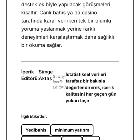
destek ekibiyle yapılacak görüşmeleri
kısaltır. Canlı bahis ya da casino
tarafında karar verirken tek bir olumlu
yoruma yaslanmak yerine farklı
deneyimleri karşılaştırmak daha sağlıklı
bir okuma sağlar.
İçerik
Simge
—
İstatistiksel verileri
Strateji
Editörü:
Aktaş
tarafsız bir bakışla
İçerik
Editörü
değerlendirerek, içerik
kalitesini her geçen gün
yukarı taşır.
İlgili Etiketler:
Yedibahis
minimum yatırım