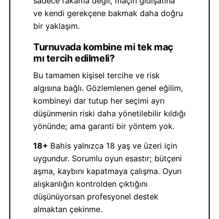
sadece rakama değil, maçın gidişatına
ve kendi gerekçene bakmak daha doğru
bir yaklaşım.
Turnuvada kombine mi tek maç
mı tercih edilmeli?
Bu tamamen kişisel tercihe ve risk
algısına bağlı. Gözlemlenen genel eğilim,
kombineyi dar tutup her seçimi ayrı
düşünmenin riski daha yönetilebilir kıldığı
yönünde; ama garanti bir yöntem yok.
18+
Bahis yalnızca 18 yaş ve üzeri için
uygundur. Sorumlu oyun esastır; bütçeni
aşma, kaybını kapatmaya çalışma. Oyun
alışkanlığın kontrolden çıktığını
düşünüyorsan profesyonel destek
almaktan çekinme.