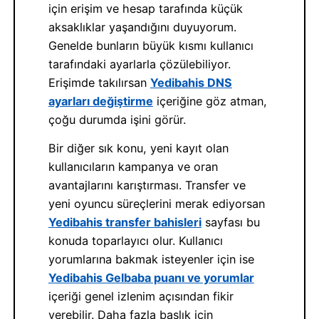
için erişim ve hesap tarafında küçük
aksaklıklar yaşandığını duyuyorum.
Genelde bunların büyük kısmı kullanıcı
tarafındaki ayarlarla çözülebiliyor.
Erişimde takılırsan
Yedibahis DNS
ayarları değiştirme
içeriğine göz atman,
çoğu durumda işini görür.
Bir diğer sık konu, yeni kayıt olan
kullanıcıların kampanya ve oran
avantajlarını karıştırması. Transfer ve
yeni oyuncu süreçlerini merak ediyorsan
Yedibahis transfer bahisleri
sayfası bu
konuda toparlayıcı olur. Kullanıcı
yorumlarına bakmak isteyenler için ise
Yedibahis Gelbaba puanı ve yorumlar
içeriği genel izlenim açısından fikir
verebilir. Daha fazla başlık için